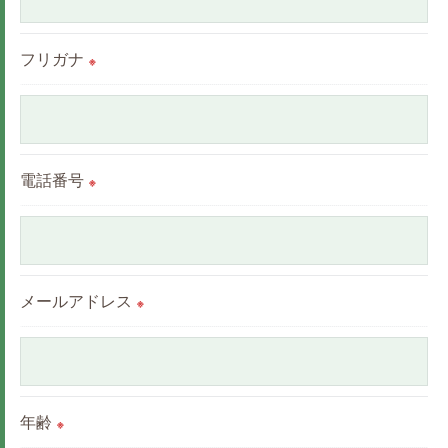
これらの委託先に対しては個人情報保護契約等の措
置をとり、適切な監督を行います。
フリガナ
※
＜個人情報の安全管理＞
当社では、個人情報の漏洩等がなされないよう、適
切に安全管理対策を実施します。
電話番号
※
＜個人情報を与えなかった場合に生じる結果＞
必要な情報を頂けない場合は、それに対応した当社
のサービスをご提供できない場合がございますので
メールアドレス
※
予めご了承ください。
＜個人情報の開示･訂正・削除･利用停止の手続につ
いて＞
年齢
※
当社では、お客様の個人情報の開示･訂正･削除・利