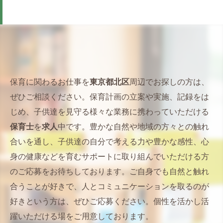
保育に関わるお仕事を
東京都北区
周辺でお探しの方は、
ぜひご相談ください。保育計画の立案や実施、記録をは
じめ、子供達を見守る様々な業務に携わっていただける
保育士
を
求人
中です。豊かな自然や地域の方々との触れ
合いを通し、子供達の自分で考える力や豊かな感性、心
身の健康などを育むサポートに取り組んでいただける方
のご応募をお待ちしております。ご自身でも自然と触れ
合うことが好きで、人とコミュニケーションを取るのが
好きという方は、ぜひご応募ください。個性を活かし活
躍いただける場をご用意しております。