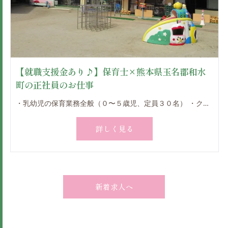
【就職支援金あり♪】保育士×熊本県玉名郡和水
町の正社員のお仕事
・乳幼児の保育業務全般（０〜５歳児、定員３０名） ・クラス担任 ・園児、送迎バスの添乗（勤務時間内・週１回） 0歳児から5歳児のクラス担任として計画に基づき保育を実践していただきます。 クラス担任として一人一人の心の動きに目を配りながら、 子どもたちの園生活や活動に関わってくださいね。 子どもの主体性を育てるための保育と環境を大事にし、 定員30名で一人ひとりの子どもと丁寧に関われる規模の保育園です。 子ども同士、子どもと保育者、職員と保護者、職員同士の関わりを大切にしています。 個人のスキルアップもしっかり支援！５年後、１０年度を見通した成長もサポート♪ 幅広い世代の職員が活躍しており、ワーク・ライフバランスを尊重した働き方が可能です。 自然豊かな環境の保育園です。 山や川、田畑が広がる園外を探検したり、思い切り体を動かして遊んだり、 毎日の保育の中で子どもたちの生きる力を育みましょう。 ☆お子様を自園に預けながら勤務可能です。お気軽にご相談ください。 ☆食育に力を入れています。 ☆外部講師（英語、体育、リトミック、もじかず、お絵描き）も保育に参加しています。
詳しく見る
新着求人へ