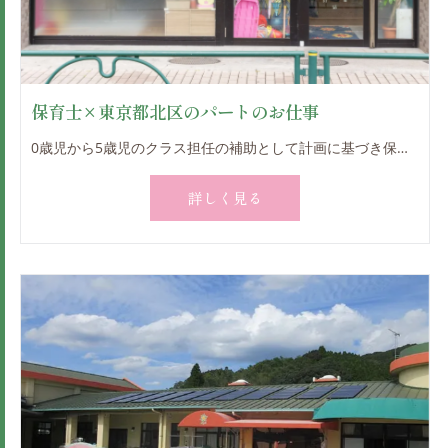
保育士×東京都北区のパートのお仕事
0歳児から5歳児のクラス担任の補助として計画に基づき保育を実践していただきます。 食事やお着換え、午睡の補助やお散歩など、子どもたちと一緒に楽しみながら、 個々の成長・発達に合わせた環境を作ってあげてくださいね。 ＊子どもたちが毎日安定した気持ちで過ごせる場所であり続けることを目指しています。 ＊無理なく当園の雰囲気やお仕事に慣れていけるよう、 配属や担当業務を考慮してみんな楽しく働けるようにしています ＊見学可能です！お気軽にご相談ください。 勤務日数や時間はご相談に応じます。 扶養控除内勤務も可能ですので、子育てなどでお忙しい方もぜひお気軽にご応募ください。
詳しく見る