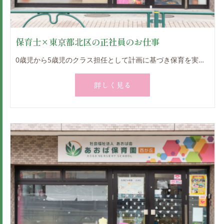
保育士×東京都北区の正社員のお仕事
0歳児から5歳児のクラス担任として計画に基づき保育を実践していただきます。 その他、季節行事や運動会、発表会の計画・実施、送迎時の対応、 連絡帳の記入、保護者への対応などの業務もお任せ致します。 定員70名で、子ども一人ひとりに関われる規模と環境です。 働きやすさと保育の質を大切にしています。 ＊複数担任制 ＊書類はＩＣＴ化しており、持ち帰りもありません。 ＊有給取得率ほぼ１００％ ＊毎年昇給あり ＊職員同士も尊重し合う風土を大切にしています。 ＊感情的な保育を行わないように、 園内で定期的に振り返りを実施しています。 子どもたちが安全かつ伸び伸びと成長できるよう、仕事に取り組んでください。 当園では職員の負担を最小限にすべく年間120日の休日を設けています。 働きやすい環境を整えておりますので、ぜひご応募お待ちしております。
詳しく見る