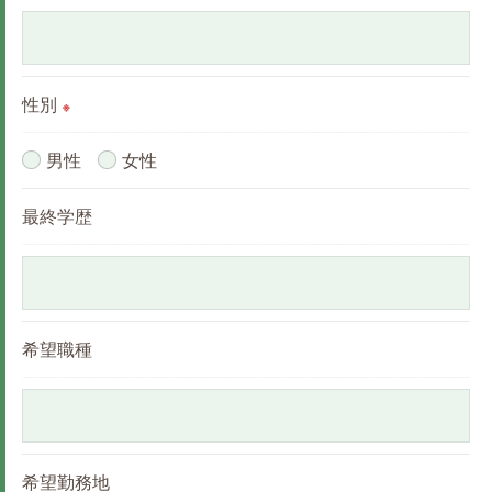
用停止の手続を定めさせて頂いております。
ご本人である事を確認のうえ、対応させて頂きま
す。
性別
※
個人情報の開示･訂正･削除・利用停止の具体的手続
きにつきましては、お電話でお問合せ下さい。
男性
女性
最終学歴
希望職種
希望勤務地